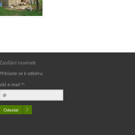
Zasílání novinek
Přihlaste se k odběru:
Váš e-mail *:
Odeslat