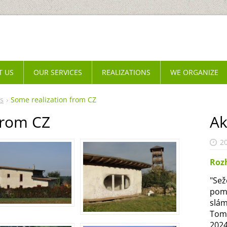
T US
OUR SERVICES
REALIZATIONS
WE ORGANIZE
s
Some realization from CZ
from CZ
Ak
2
Roz
"Sež
pomo
slám
Tomá
2024