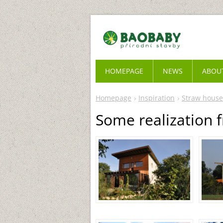
HOMEPAGE
NEWS
ABOU
Homepage
Inspiration
Straw house
Some realization 