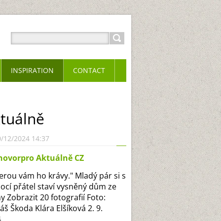
INSPIRATION
CONTACT
tuálně
0/12/2024 14:37
hovorpro Aktuálně CZ
erou vám ho krávy." Mladý pár si s
cí přátel staví vysněný dům ze
y Zobrazit 20 fotografií Foto:
š Škoda Klára Elšíková 2. 9.
...