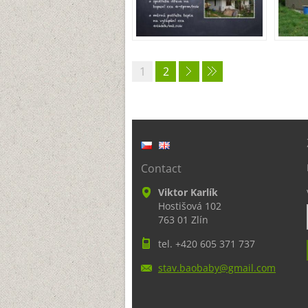
1
2
Contact
Viktor Karlík
Hostišová 102
763 01 Zlín
tel. +420 605 371 737
stav.bao
baby@gma
il.com