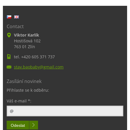
Contact
Viktor Karlík
Hostišová 102
763 01 Zlín
tel. +420 605 371 737
stav.bao
baby@gma
il.com
Zasílání novinek
Přihlaste se k odběru:
Váš e-mail *:
Odeslat