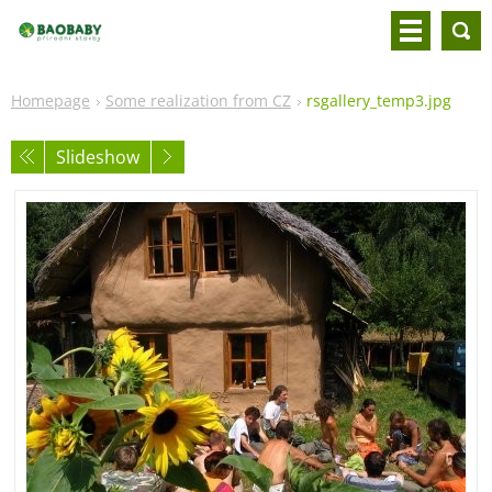
Homepage
Some realization from CZ
rsgallery_temp3.jpg
Slideshow