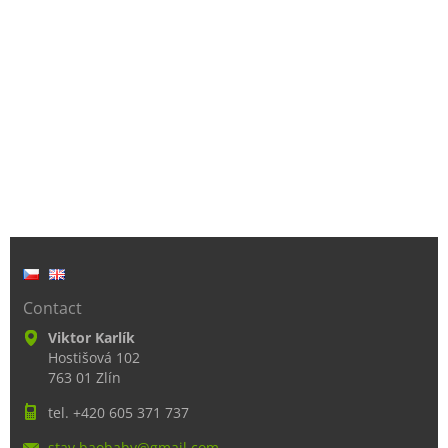
Contact
Viktor Karlík
Hostišová 102
763 01 Zlín
tel. +420 605 371 737
stav.bao
baby@gma
il.com