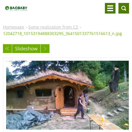
Homepage
Some realization from CZ
12042718_10153194888303295_3641501337761516613_n.jpg
Slideshow