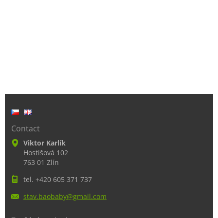
Contact
Viktor Karlík
Hostišová 102
763 01 Zlín
tel. +420 605 371 737
stav.bao
baby@gma
il.com