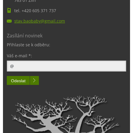
763 01 Zlín
tel. +420 605 371 737
stav.bao
baby@gma
il.com
Zasílání novinek
Přihlaste se k odběru:
Váš e-mail *:
Odeslat