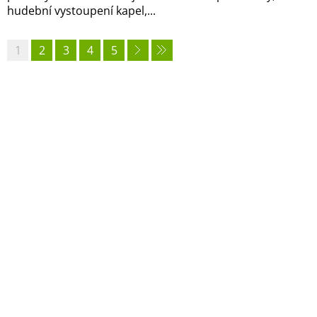
hudební vystoupení kapel,...
1
2
3
4
5