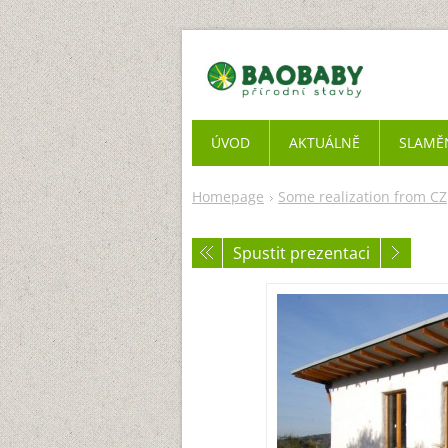
ÚVOD
AKTUÁLNĚ
SLAMĚ
Homepage
Some realization from CZ
Spustit prezentaci