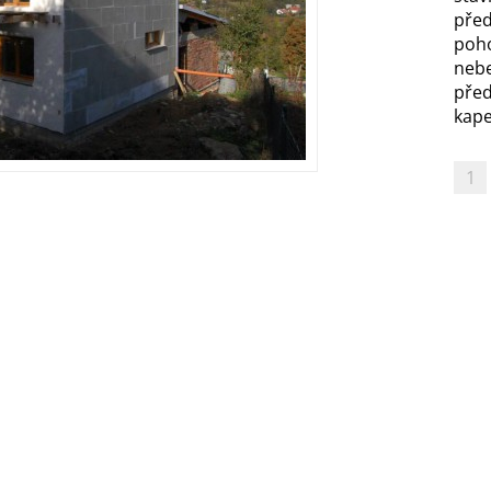
před
poh
nebe
před
kapel
1