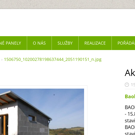
NÉ PANELY
O NÁS
SLUŽBY
REALIZACE
POŘÁDÁ
1506750_10200278198637444_2051190151_n.jpg
Ak
15
Bao
BAOB
- 15
stav
BAOB
stav