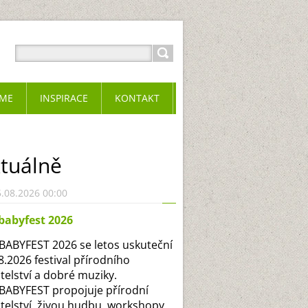
ME
INSPIRACE
KONTAKT
tuálně
.08.2026 00:00
babyfest 2026
ABYFEST 2026 se letos uskuteční
.8.2026 festival přírodního
itelství a dobré muziky.
ABYFEST propojuje přírodní
itelství, živou hudbu, workshopy,