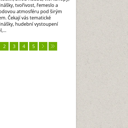
nášky, tvořivost, řemeslo a
odovou atmosféru pod širým
m. Čekají vás tematické
nášky, hudební vystoupení
,...
2
3
4
5