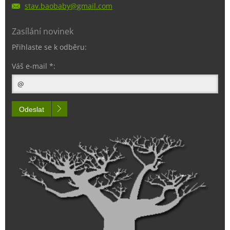
stav.bao
baby@gma
il.com
Zasílání novinek
Přihlaste se k odběru:
Váš e-mail *:
Odeslat