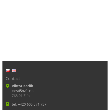
Contact
Viktor Karlík
Hostišová 102
763 01 Zlín
tel. +420 605 371 737