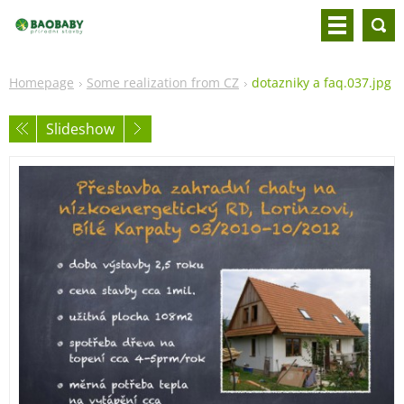
Homepage
Some realization from CZ
dotazniky a faq.037.jpg
Slideshow