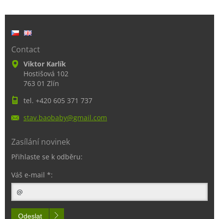
Contact
Viktor Karlík
Hostišová 102
763 01 Zlín
tel. +420 605 371 737
stav.bao
baby@gma
il.com
Zasílání novinek
Přihlaste se k odběru:
Váš e-mail *:
Odeslat