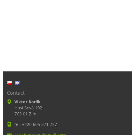
Contact
Viktor Karlík
Hostišová 102
763 01 Zlín
tel. +420 605 371 737
stav.bao
baby@gma
il.com