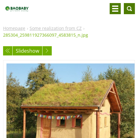
Homepage
Some realization from CZ
285304_259811927366097_4583815_n.jpg
Slideshow