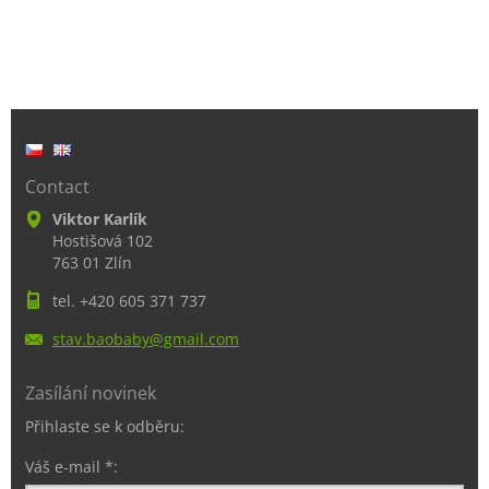
Contact
Viktor Karlík
Hostišová 102
763 01 Zlín
tel. +420 605 371 737
stav.bao
baby@gma
il.com
Zasílání novinek
Přihlaste se k odběru:
Váš e-mail *: