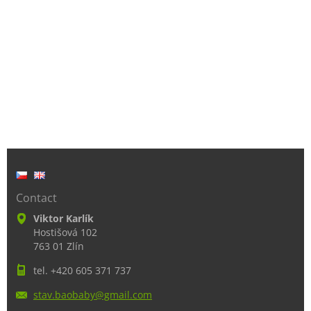
Contact
Viktor Karlík
Hostišová 102
763 01 Zlín
tel. +420 605 371 737
stav.bao
baby@gma
il.com