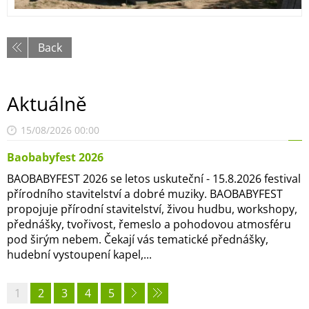
Back
Aktuálně
15/08/2026 00:00
Baobabyfest 2026
BAOBABYFEST 2026 se letos uskuteční - 15.8.2026 festival
přírodního stavitelství a dobré muziky. BAOBABYFEST
propojuje přírodní stavitelství, živou hudbu, workshopy,
přednášky, tvořivost, řemeslo a pohodovou atmosféru
pod širým nebem. Čekají vás tematické přednášky,
hudební vystoupení kapel,...
1
2
3
4
5