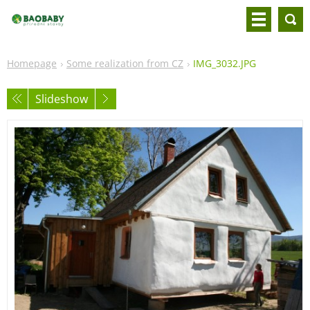
Homepage
Some realization from CZ
IMG_3032.JPG
Slideshow