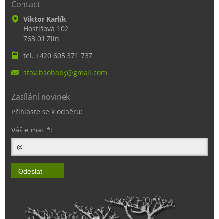
Contact
Viktor Karlík
Hostišová 102
763 01 Zlín
tel. +420 605 371 737
stav.bao
baby@gma
il.com
Zasílání novinek
Přihlaste se k odběru:
Váš e-mail *:
Odeslat