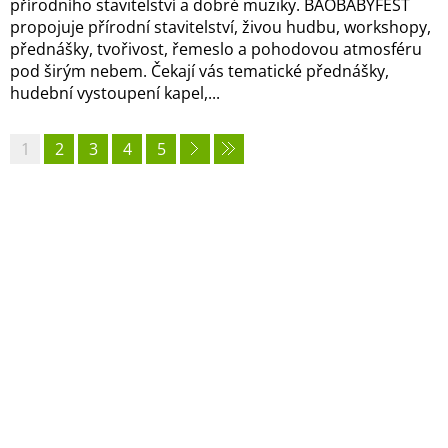
přírodního stavitelství a dobré muziky. BAOBABYFEST
propojuje přírodní stavitelství, živou hudbu, workshopy,
přednášky, tvořivost, řemeslo a pohodovou atmosféru
pod širým nebem. Čekají vás tematické přednášky,
hudební vystoupení kapel,...
1
2
3
4
5