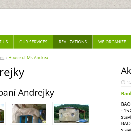
T US
OUR SERVICES
REALIZATIONS
WE ORGANIZE
es
House of Ms Andrea
rejky
Ak
1
paní Andrejky
Bao
BAOB
- 15
stav
BAOB
stav