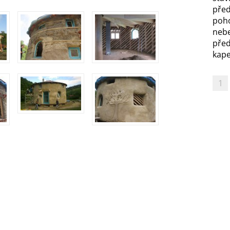
před
poh
nebe
před
kapel
1