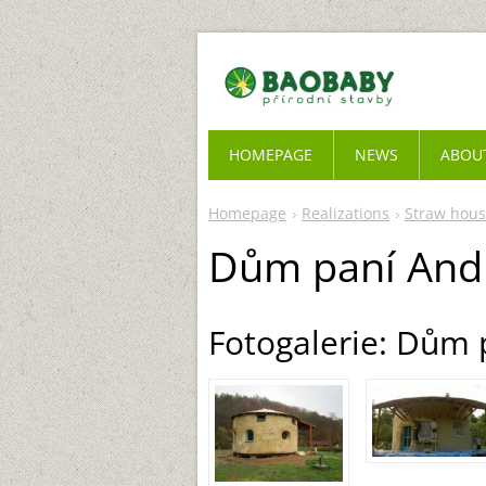
HOMEPAGE
NEWS
ABOU
Homepage
Realizations
Straw hous
Dům paní And
Fotogalerie: Dům 