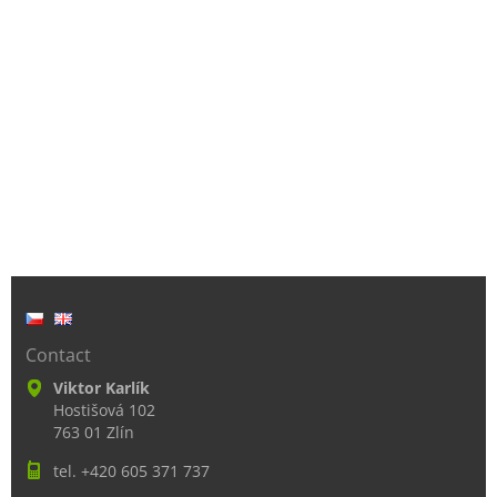
Contact
Viktor Karlík
Hostišová 102
763 01 Zlín
tel. +420 605 371 737