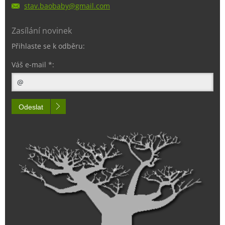
stav.bao
baby@gma
il.com
Zasílání novinek
Přihlaste se k odběru:
Váš e-mail *:
Odeslat