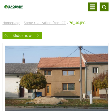
Homepage
Some realization from CZ
76_U6.JPG
Slideshow