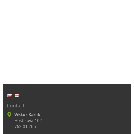
Contact
Viktor Karlík
Hostišová 102
763 01 Zlín