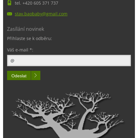
tel. +420 605 371 737
stav.bao
baby@gma
il.com
Zasílání novinek
Přihlaste se k odběru:
Váš e-mail *:
Odeslat