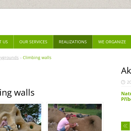
T US
OUR SERVICES
REALIZATIONS
WE ORGANIZE
aygrounds
Climbing walls
Ak
2
ing walls
Nat
Příb