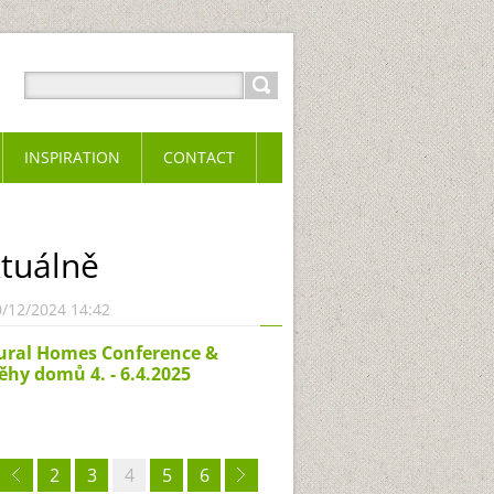
INSPIRATION
CONTACT
tuálně
0/12/2024 14:42
ural Homes Conference &
ěhy domů 4. - 6.4.2025
2
3
4
5
6