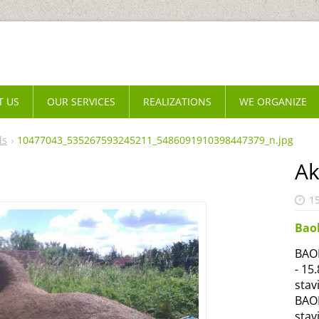
T US
OUR SERVICES
REALIZATIONS
WE ORGANIZE
ls
10477043_535267593245211_5486091910398447379_n.jpg
Ak
1
Bao
BAOB
- 15
stav
BAOB
stav