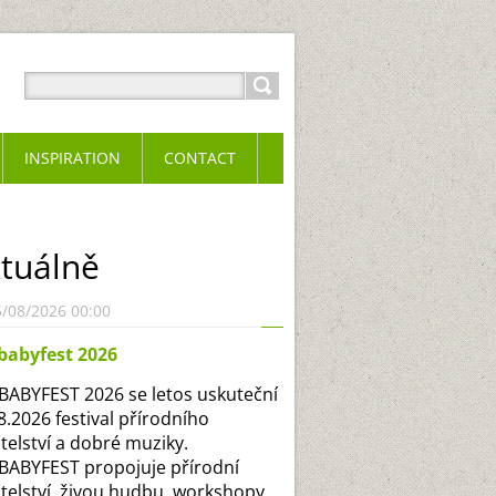
INSPIRATION
CONTACT
tuálně
5/08/2026 00:00
babyfest 2026
ABYFEST 2026 se letos uskuteční
.8.2026 festival přírodního
itelství a dobré muziky.
ABYFEST propojuje přírodní
itelství, živou hudbu, workshopy,