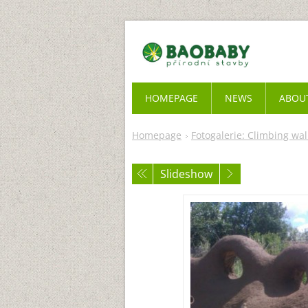
HOMEPAGE
NEWS
ABOU
Homepage
Fotogalerie: Climbing wal
Slideshow