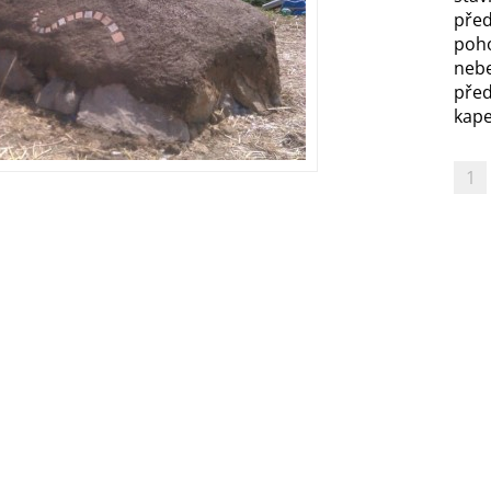
před
poh
nebe
před
kapel
1