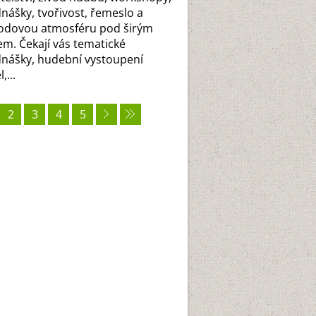
nášky, tvořivost, řemeslo a
odovou atmosféru pod širým
m. Čekají vás tematické
nášky, hudební vystoupení
,...
2
3
4
5