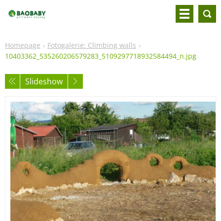
Homepage
Fotogalerie: Climbing walls
10403362_535260206579283_5109297718932584494_n.jpg
Slideshow