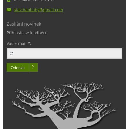
stav.bao
baby@gma
il.com
Zasílání novinek
Přihlaste se k odběru:
Váš e-mail *:
Odeslat