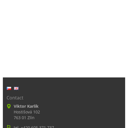
Contact
Viktor Karlík
Hostišová 102
763 01 Zlín
tel. +420 605 371 737