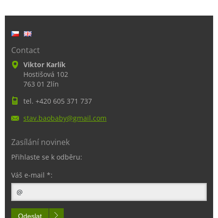
Contact
Viktor Karlík
Hostišová 102
763 01 Zlín
tel. +420 605 371 737
stav.bao
baby@gma
il.com
Zasílání novinek
Přihlaste se k odběru:
Váš e-mail *:
Odeslat