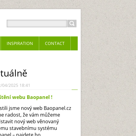
INSPIRATION
CONTACT
tuálně
2/04/2025 18:41
štění webu Baopanel !
tili jsme nový web Baopanel.cz
e radost, že vám můžeme
stavit nový web věnovaný
emu stavebnímu systému
anel – najdete ho