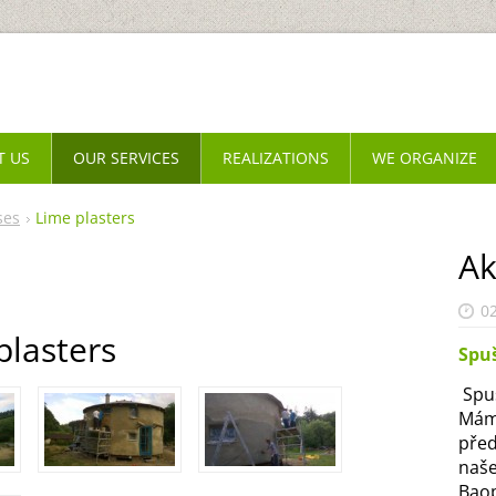
T US
OUR SERVICES
REALIZATIONS
WE ORGANIZE
ses
Lime plasters
Ak
0
plasters
Spu
Spus
Mám
před
naš
Baop