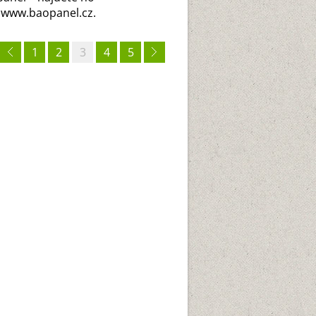
 www.baopanel.cz.
1
2
3
4
5