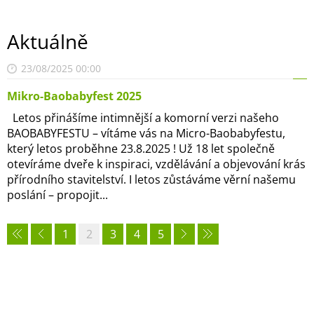
Aktuálně
23/08/2025 00:00
Mikro-Baobabyfest 2025
Letos přinášíme intimnější a komorní verzi našeho
BAOBABYFESTU – vítáme vás na Micro-Baobabyfestu,
který letos proběhne 23.8.2025 ! Už 18 let společně
otevíráme dveře k inspiraci, vzdělávání a objevování krás
přírodního stavitelství. I letos zůstáváme věrní našemu
poslání – propojit...
1
2
3
4
5