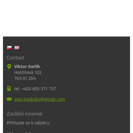
Contact
Viktor Karlík
Hostišová 102
763 01 Zlín
tel. +420 605 371 737
stav.bao
baby@gma
il.com
Zasílání novinek
Přihlaste se k odběru: