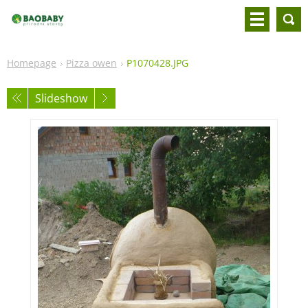
Homepage
Pizza owen
P1070428.JPG
Slideshow