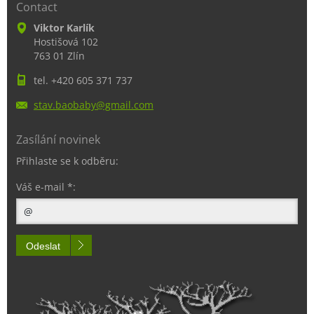
Contact
Viktor Karlík
Hostišová 102
763 01 Zlín
tel. +420 605 371 737
stav.bao
baby@gma
il.com
Zasílání novinek
Přihlaste se k odběru:
Váš e-mail *:
Odeslat