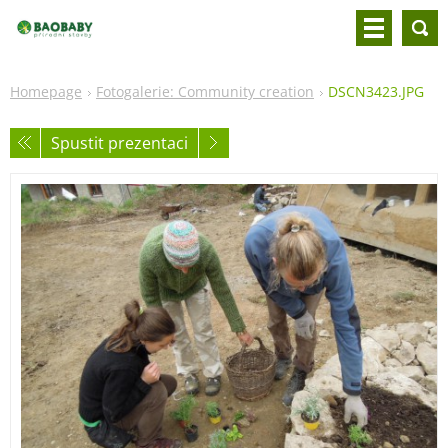
Homepage
Fotogalerie: Community creation
DSCN3423.JPG
Spustit prezentaci