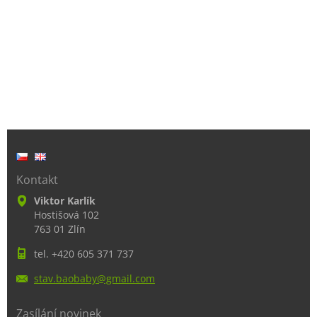
Kontakt
Viktor Karlík
Hostišová 102
763 01 Zlín
tel. +420 605 371 737
stav.bao
baby@gma
il.com
Zasílání novinek