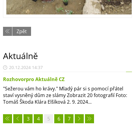
Zpět
Aktuálně
20.12.2024 14:37
Rozhovorpro Aktuálně CZ
"Sežerou vám ho krávy." Mladý pár si s pomocí přátel
staví vysněný dům ze slámy Zobrazit 20 fotografií Foto:
Tomáš Škoda Klára Elšíková 2. 9. 2024...
3
4
5
6
7