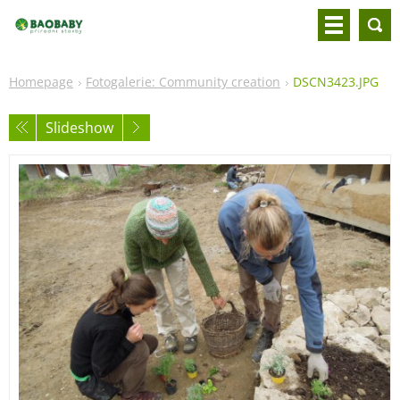
Homepage
Fotogalerie: Community creation
DSCN3423.JPG
Slideshow