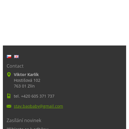
Contact
Viktor Karlík
Hostišová 102
763 01 Zlín
tel. +420 605 371 737
stav.bao
baby@gma
il.com
Zasílání novinek