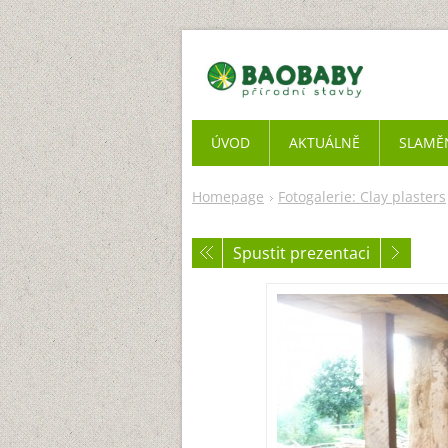
ÚVOD
AKTUÁLNĚ
SLAMĚ
Homepage
Fotogalerie: Clay plasters
Spustit prezentaci