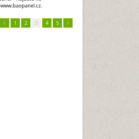
 www.baopanel.cz.
1
2
3
4
5