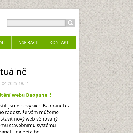
ME
INSPIRACE
KONTAKT
tuálně
.04.2025 18:41
štění webu Baopanel !
tili jsme nový web Baopanel.cz
e radost, že vám můžeme
stavit nový web věnovaný
emu stavebnímu systému
anel – najdete ho