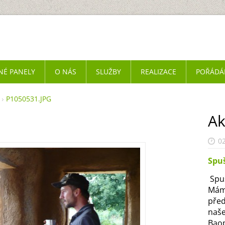
NÉ PANELY
O NÁS
SLUŽBY
REALIZACE
POŘÁDÁ
P1050531.JPG
Ak
02
Spu
Spus
Mám
před
naš
Baop