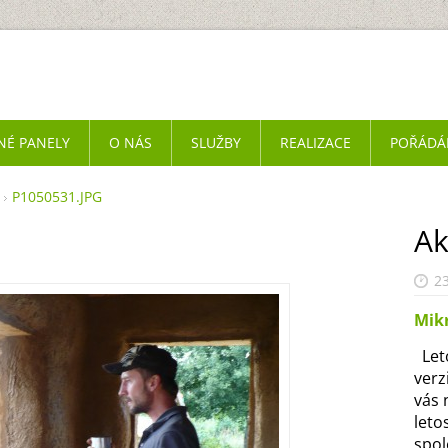
NÉ PANELY
O NÁS
SLUŽBY
REALIZACE
POŘÁDÁ
P1050531.JPG
Ak
23
Mik
Leto
verz
vás 
leto
spol