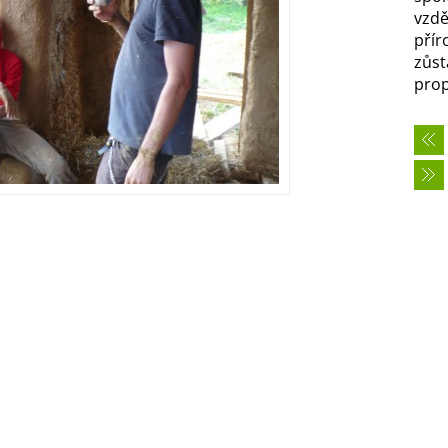
vzdě
přír
zůst
propo