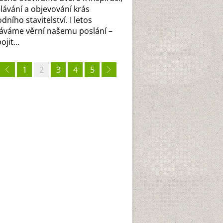
lávání a objevování krás
odního stavitelství. I letos
áváme věrní našemu poslání –
jit...
1
2
3
4
5