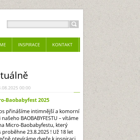
ME
INSPIRACE
KONTAKT
tuálně
.08.2025 00:00
ro-Baobabyfest 2025
s přinášíme intimnější a komorní
i našeho BAOBABYFESTU – vítáme
na Micro-Baobabyfestu, který
s proběhne 23.8.2025 ! Už 18 let
ečně otevíráme dveře k inspiraci,