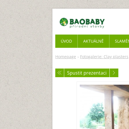
ÚVOD
AKTUÁLNĚ
SLAMĚ
Homepage
Fotogalerie: Clay plasters
Spustit prezentaci