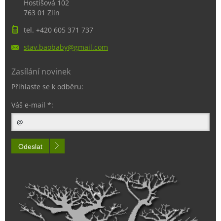
Hostišová 102
763 01 Zlín
tel. +420 605 371 737
stav.bao
baby@gma
il.com
Zasílání novinek
Přihlaste se k odběru:
Váš e-mail *:
Odeslat