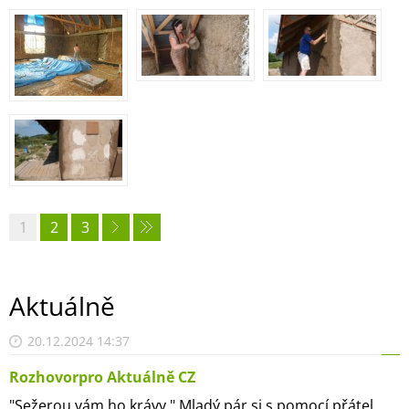
1
2
3
Aktuálně
20.12.2024 14:37
Rozhovorpro Aktuálně CZ
"Sežerou vám ho krávy." Mladý pár si s pomocí přátel