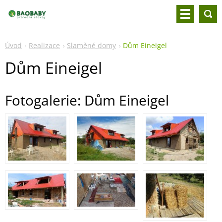
Úvod
Realizace
Slaměné domy
Dům Eineigel
Dům Eineigel
Fotogalerie: Dům Eineigel