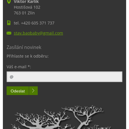
Viktor Karlík
Hostišová 102
763 01 Zlín
tel. +420 605 371 737
stav.bao
baby@gma
il.com
Zasílání novinek
Přihlaste se k odběru:
Váš e-mail *:
Odeslat