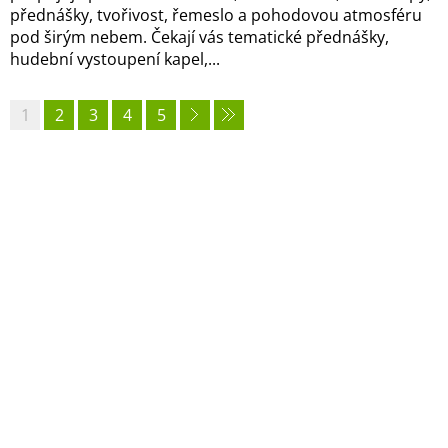
přednášky, tvořivost, řemeslo a pohodovou atmosféru
pod širým nebem. Čekají vás tematické přednášky,
hudební vystoupení kapel,...
1
2
3
4
5