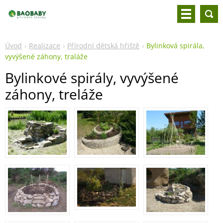
Úvod
Realizace
Přírodní dětská hřiště
Bylinková spirála,
vyvýšené záhony, traláže
Bylinkové spirály, vyvýšené
záhony, treláže