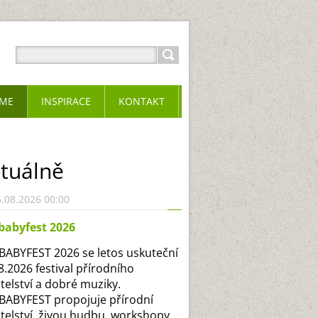
ME
INSPIRACE
KONTAKT
tuálně
.08.2026 00:00
babyfest 2026
ABYFEST 2026 se letos uskuteční
.8.2026 festival přírodního
itelství a dobré muziky.
ABYFEST propojuje přírodní
itelství, živou hudbu, workshopy,