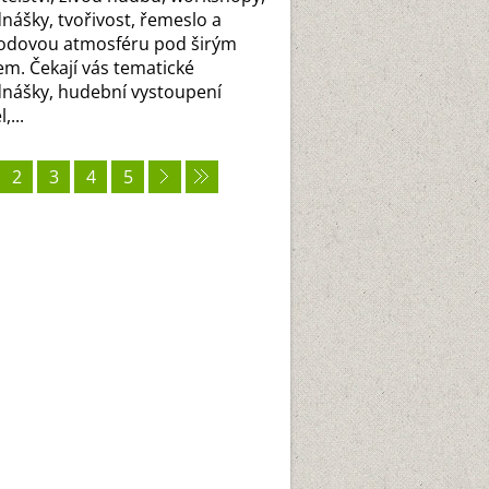
nášky, tvořivost, řemeslo a
odovou atmosféru pod širým
m. Čekají vás tematické
nášky, hudební vystoupení
,...
2
3
4
5