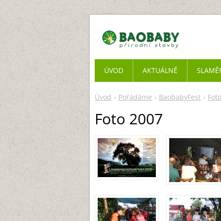
ÚVOD
AKTUÁLNĚ
SLAMĚ
Úvod
Pořádáme
BaobabyFest
Foto
Foto 2007