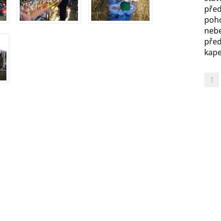
před
poh
nebe
před
kapel
1