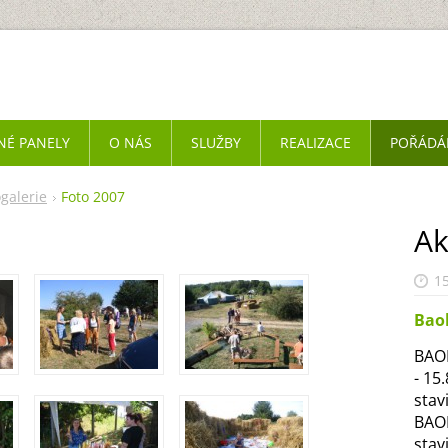
NÉ PANELY
O NÁS
SLUŽBY
REALIZACE
POŘÁDÁ
galerie
Foto 2007
Ak
15
Bao
BAOB
- 15
stav
BAOB
stav