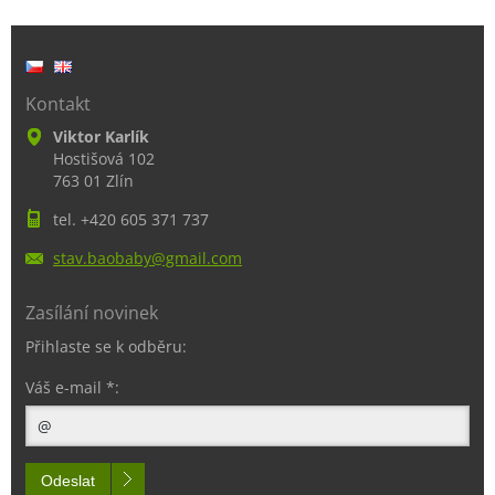
Kontakt
Viktor Karlík
Hostišová 102
763 01 Zlín
tel. +420 605 371 737
stav.bao
baby@gma
il.com
Zasílání novinek
Přihlaste se k odběru:
Váš e-mail *:
Odeslat