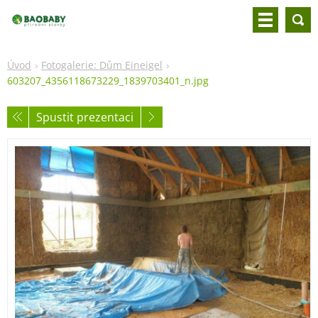
Úvod
Fotogalerie: Dům Eineigel
603207_4356118673229_1839703401_n.jpg
Spustit prezentaci