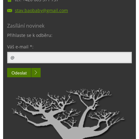
stav.bao
baby@gma
il.com
Zasílání novinek
Přihlaste se k odběru:
Váš e-mail *:
Odeslat