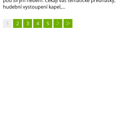
pod širým nebem. Čekají vás tematické přednášky,
hudební vystoupení kapel,...
1
2
3
4
5