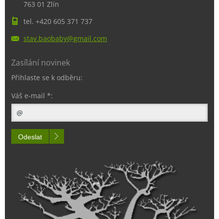
763 01 Zlín
tel. +420 605 371 737
stav.bao
baby@gma
il.com
Zasílání novinek
Přihlaste se k odběru:
Váš e-mail *:
Odeslat