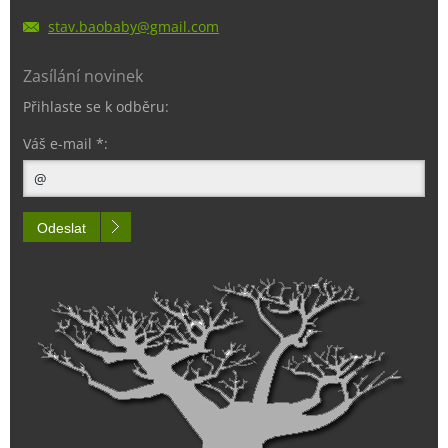
stav.bao
baby@gma
il.com
Zasílání novinek
Přihlaste se k odběru:
Váš e-mail *:
Odeslat