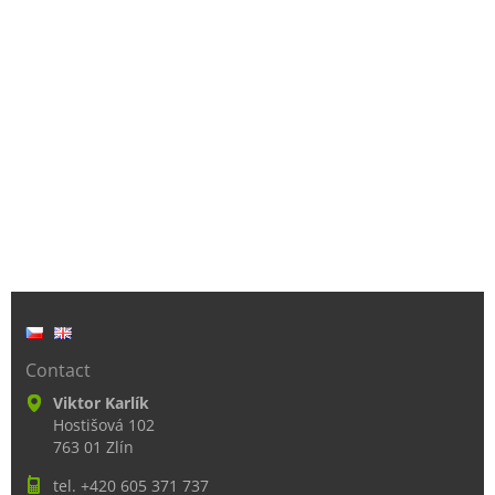
Contact
Viktor Karlík
Hostišová 102
763 01 Zlín
tel. +420 605 371 737