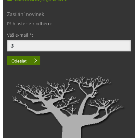
Zasílání novinek
Přihlaste se k odběru:
Váš e-mail *:
Odeslat