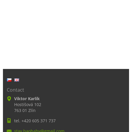
Contact
Viktor Karlík
Hostišová 102
763 01 Zlín
tel. +420 605 371 737
stav.bao
baby@gma
il.com