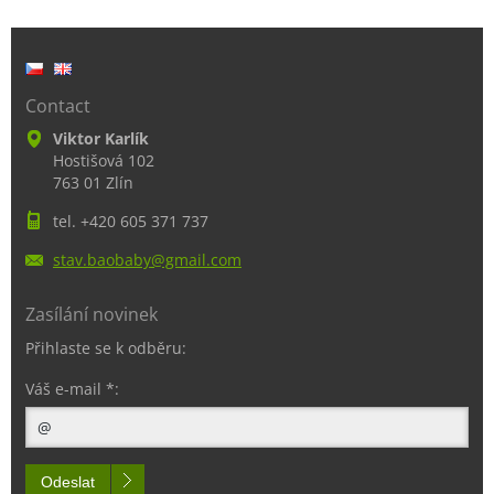
Contact
Viktor Karlík
Hostišová 102
763 01 Zlín
tel. +420 605 371 737
stav.bao
baby@gma
il.com
Zasílání novinek
Přihlaste se k odběru:
Váš e-mail *:
Odeslat