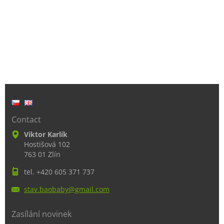
Contact
Viktor Karlík
Hostišová 102
763 01 Zlín
tel. +420 605 371 737
stav.bao
baby@gma
il.com
Zasílání novinek