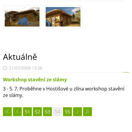
Aktuálně
21/07/2009 13:56
Workshop stavění ze slámy
3 - 5. 7. Proběhne v Hostišové u zlína workshop stavění
ze slámy.
51
52
53
54
55