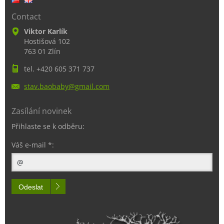
Contact
Viktor Karlík
Hostišová 102
763 01 Zlín
tel. +420 605 371 737
stav.bao
baby@gma
il.com
Zasílání novinek
Přihlaste se k odběru:
Váš e-mail *:
Odeslat