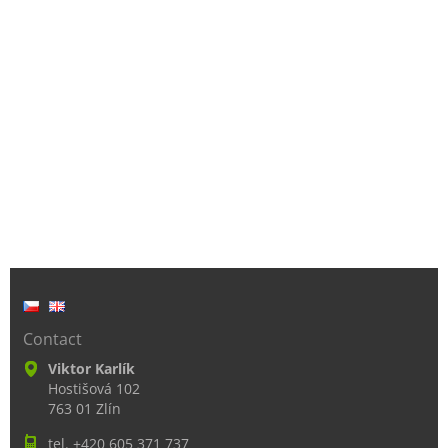
Contact
Viktor Karlík
Hostišová 102
763 01 Zlín
tel. +420 605 371 737