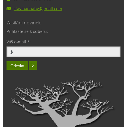
stav.bao
baby@gma
il.com
Zasílání novinek
Přihlaste se k odběru:
Váš e-mail *:
Odeslat