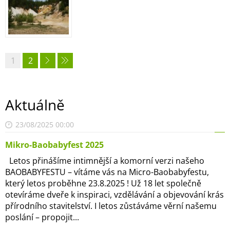
1
2
Aktuálně
23/08/2025 00:00
Mikro-Baobabyfest 2025
Letos přinášíme intimnější a komorní verzi našeho
BAOBABYFESTU – vítáme vás na Micro-Baobabyfestu,
který letos proběhne 23.8.2025 ! Už 18 let společně
otevíráme dveře k inspiraci, vzdělávání a objevování krás
přírodního stavitelství. I letos zůstáváme věrní našemu
poslání – propojit...