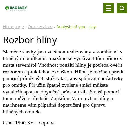
Homepage
Our services
Analysis of your clay
Rozbor hlíny
Slaměné stavby jsou většinou realizovány v kombinaci s
hliněnými omítkami. Snažíme se využívat hlínu přímo z
místa staveniště.Vhodnost použití hlíny je potřeba ověřit
rozborem a praktickou zkouškou. Hlínu je možné upravit
pomocí příměsných složek tak, aby splňovala požadavky
pro omítky. Při užití špatně zvolené směsi můžete
vynaložit spoustu zbytečné práce a úsilí. S naší pomocí
tomu můžete předejít. Zajistíme Vám rozbor hlíny a
navrhneme vám případná doporučení pro úpravu
hliněných omítek.
Cena 1500 Kč + doprava