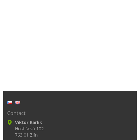
Contact
Viktor Karlík
Hostišová 102
763 01 Zlín