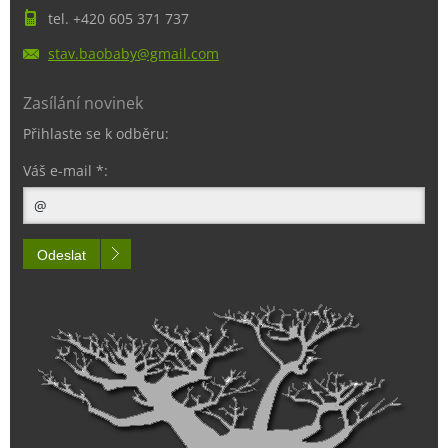
tel. +420 605 371 737
stav.bao
baby@gma
il.com
Zasílání novinek
Přihlaste se k odběru:
Váš e-mail *:
Odeslat