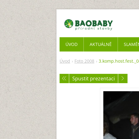
ÚVOD
AKTUÁLNĚ
SLAMĚ
Úvod
Foto 2008
3.komp.host.fest._0
Spustit prezentaci