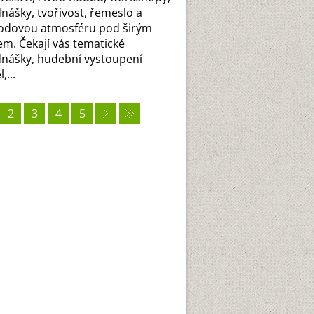
nášky, tvořivost, řemeslo a
odovou atmosféru pod širým
m. Čekají vás tematické
nášky, hudební vystoupení
,...
2
3
4
5