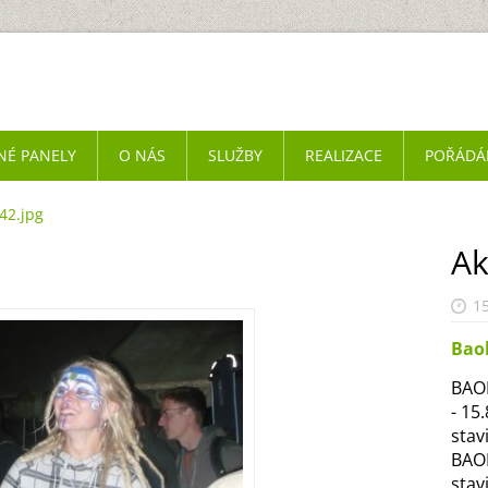
NÉ PANELY
O NÁS
SLUŽBY
REALIZACE
POŘÁDÁ
42.jpg
Ak
15
Bao
BAOB
- 15
stav
BAOB
stav