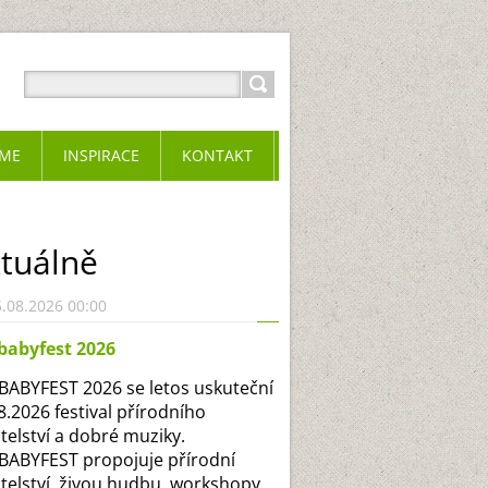
ME
INSPIRACE
KONTAKT
tuálně
.08.2026 00:00
babyfest 2026
ABYFEST 2026 se letos uskuteční
.8.2026 festival přírodního
itelství a dobré muziky.
ABYFEST propojuje přírodní
itelství, živou hudbu, workshopy,