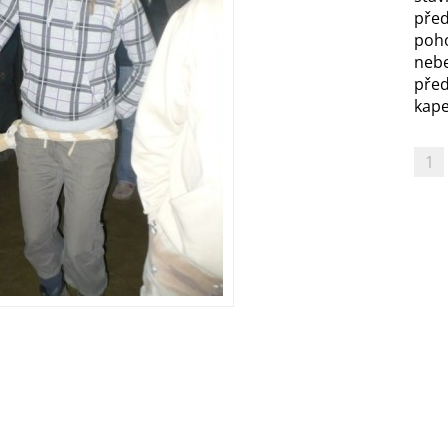
před
poh
nebe
před
kapel
1