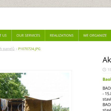
T US
OUR SERVICES
REALIZATIONS
WE ORGANIZE
ch panelů
P1070724.JPG
Ak
1
Bao
BAOB
- 15
stav
BAOB
stav