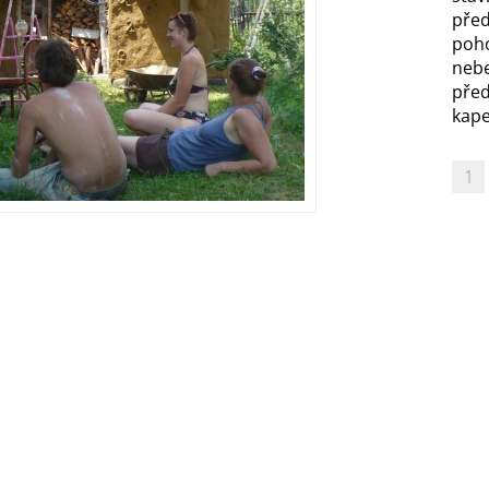
před
poh
nebe
před
kapel
1