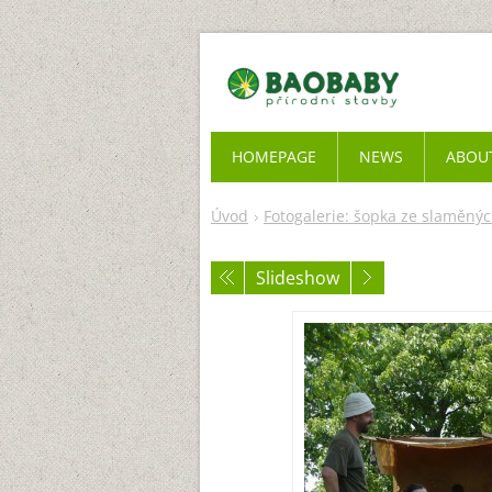
HOMEPAGE
NEWS
ABOU
Úvod
Fotogalerie: šopka ze slaměný
Slideshow