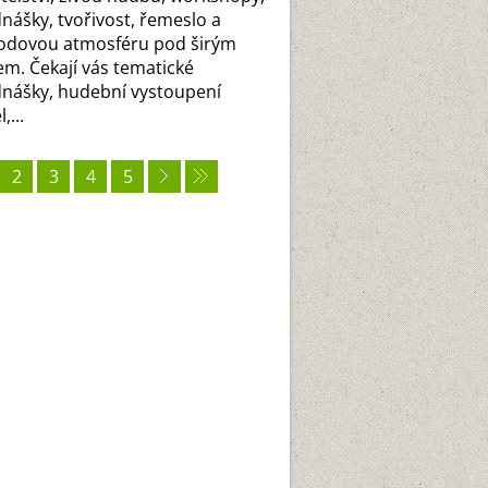
nášky, tvořivost, řemeslo a
odovou atmosféru pod širým
m. Čekají vás tematické
nášky, hudební vystoupení
,...
2
3
4
5