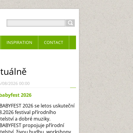
INSPIRATION
CONTACT
tuálně
5/08/2026 00:00
babyfest 2026
ABYFEST 2026 se letos uskuteční
.8.2026 festival přírodního
itelství a dobré muziky.
ABYFEST propojuje přírodní
itelství, živou hudbu, workshopy,