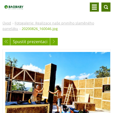
Úvod
Fotogalerie: Realizace naše prvního slaměného
paneláku
20200826_160046.jpg
Spustit prezentaci