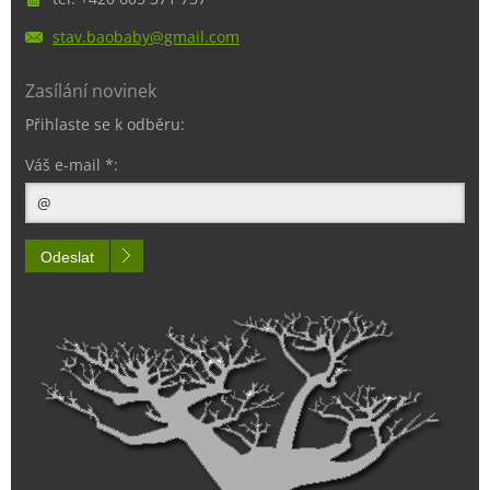
stav.bao
baby@gma
il.com
Zasílání novinek
Přihlaste se k odběru:
Váš e-mail *:
Odeslat