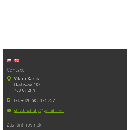
Contact
Viktor Karlík
Hostišová 102
763 01 Zlín
tel. +420 605 371 737
stav.bao
baby@gma
il.com
Zasílání novinek