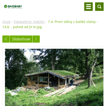
Úvod
Fotogalerie: Hobitín
7.4. První stěny z balíků slámy -
14.8. - pohed od JV m.jpg
Slideshow