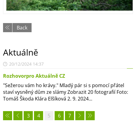
Back
Aktuálně
20/12/2024 14:37
Rozhovorpro Aktuálně CZ
"Sežerou vám ho krávy." Mladý pár si s pomocí přátel
staví vysněný dům ze slámy Zobrazit 20 fotografií Foto:
Tomáš Škoda Klára Elšíková 2. 9. 2024...
3
4
5
6
7