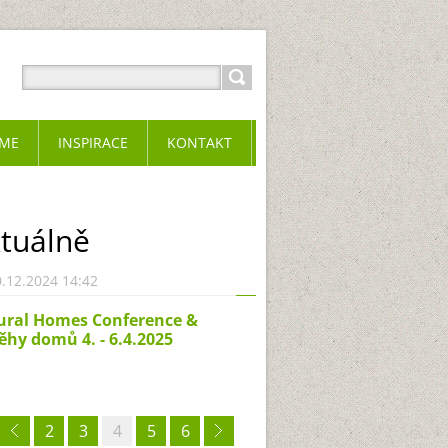
ME
INSPIRACE
KONTAKT
tuálně
.12.2024 14:42
ural Homes Conference &
ěhy domů 4. - 6.4.2025
2
3
4
5
6