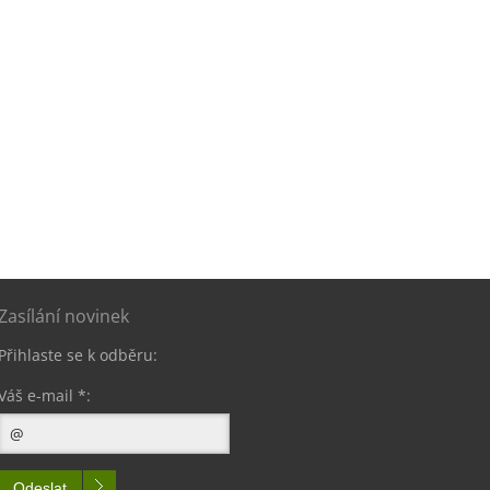
Zasílání novinek
Přihlaste se k odběru:
Váš e-mail *:
Odeslat