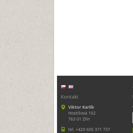
Kontakt
Viktor Karlík
Hostišová 102
763 01 Zlín
tel. +420 605 371 737