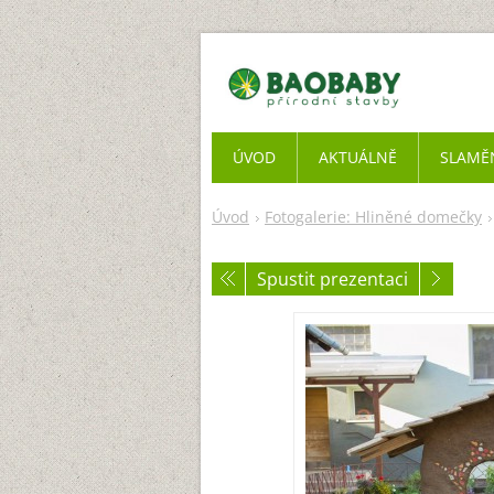
ÚVOD
AKTUÁLNĚ
SLAMĚ
Úvod
Fotogalerie: Hliněné domečky
Spustit prezentaci