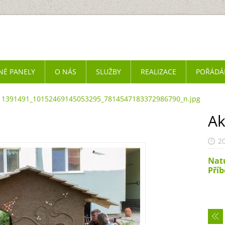
NÉ PANELY
O NÁS
SLUŽBY
REALIZACE
POŘÁDÁ
1391491_10152469145053295_7814547183372986790_n.jpg
Ak
20
Nat
Příb