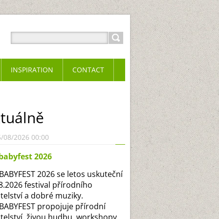
INSPIRATION
CONTACT
tuálně
5/08/2026 00:00
babyfest 2026
ABYFEST 2026 se letos uskuteční
.8.2026 festival přírodního
itelství a dobré muziky.
ABYFEST propojuje přírodní
itelství, živou hudbu, workshopy,