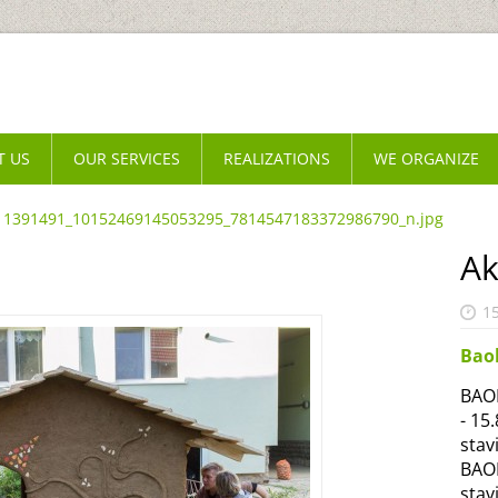
T US
OUR SERVICES
REALIZATIONS
WE ORGANIZE
1391491_10152469145053295_7814547183372986790_n.jpg
Ak
1
Bao
BAOB
- 15
stav
BAOB
stav