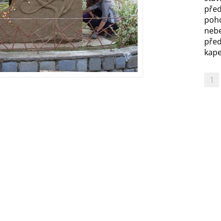
před
poh
nebe
před
kapel
1