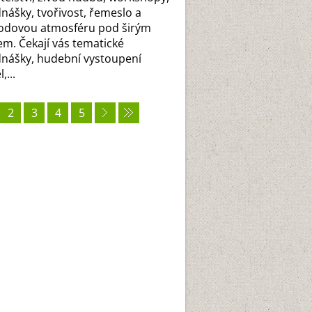
nášky, tvořivost, řemeslo a
odovou atmosféru pod širým
m. Čekají vás tematické
nášky, hudební vystoupení
,...
2
3
4
5