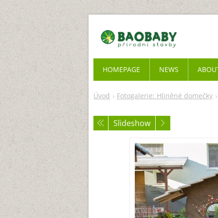
HOMEPAGE
NEWS
ABOU
Úvod
Fotogalerie: Hliněné domečky
Slideshow