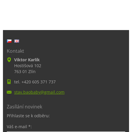
Kontakt
Viktor Karlík
Hostišová 102
763 01 Zlín
tel. +420 605 371 737
stav.bao
baby@gma
il.com
Zasílání novinek
Přihlaste se k odběru:
Váš e-mail *: