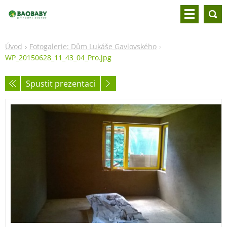
Úvod
Fotogalerie: Dům Lukáše Gavlovského
WP_20150628_11_43_04_Pro.jpg
Spustit prezentaci