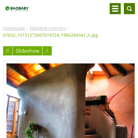
Homepage
Slaměné interiéry
67652_10151273667619724_1966284341_n.jpg
Slideshow