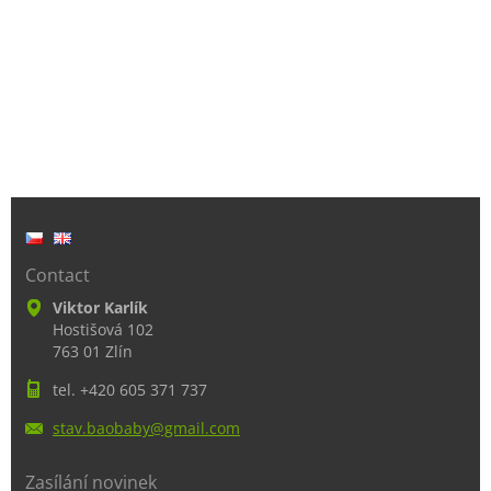
Contact
Viktor Karlík
Hostišová 102
763 01 Zlín
tel. +420 605 371 737
stav.bao
baby@gma
il.com
Zasílání novinek