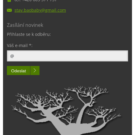
stav.bao
baby@gma
il.com
Zasílání novinek
Přihlaste se k odběru:
Váš e-mail *:
Odeslat