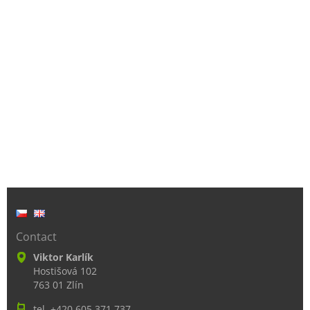
Contact
Viktor Karlík
Hostišová 102
763 01 Zlín
tel. +420 605 371 737