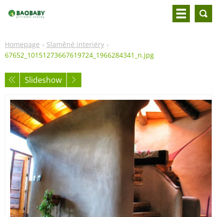
Homepage
Slaměné interiéry
67652_10151273667619724_1966284341_n.jpg
Slideshow