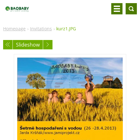
Homepage
Invitations
kurz1.JPG
Slideshow