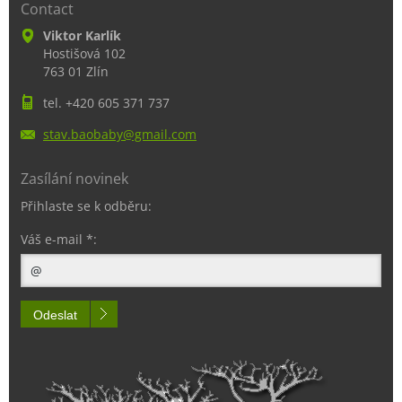
Contact
Viktor Karlík
Hostišová 102
763 01 Zlín
tel. +420 605 371 737
stav.bao
baby@gma
il.com
Zasílání novinek
Přihlaste se k odběru:
Váš e-mail *:
Odeslat