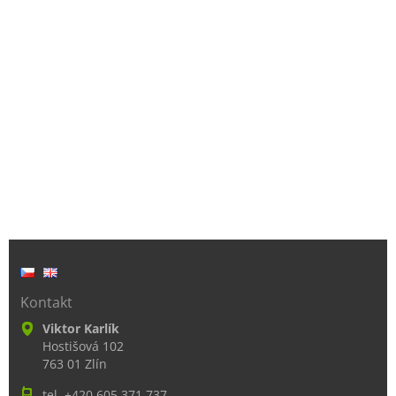
Kontakt
Viktor Karlík
Hostišová 102
763 01 Zlín
tel. +420 605 371 737