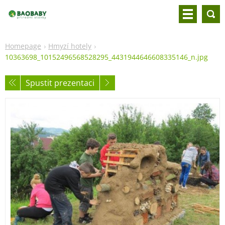
Homepage
Hmyzí hotely
10363698_10152496568528295_4431944646608335146_n.jpg
Spustit prezentaci