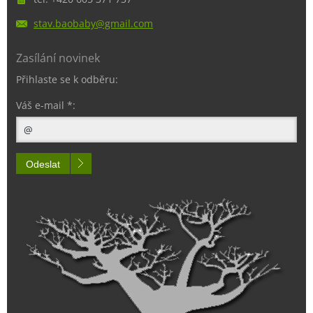
stav.bao
baby@gma
il.com
Zasílání novinek
Přihlaste se k odběru:
Váš e-mail *:
Odeslat